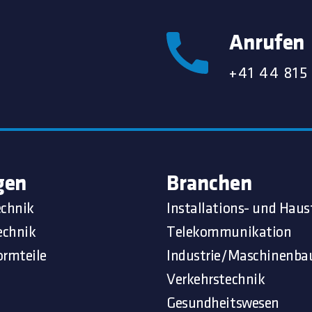
Anrufen
+41 44 815
gen
Branchen
echnik
Installations- und Haus
echnik
Telekommunikation
ormteile
Industrie/Maschinenba
Verkehrstechnik
Gesundheitswesen