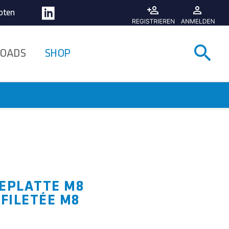
oten
Suche
OADS
SHOP
DEPLATTE M8
 FILETÉE M8