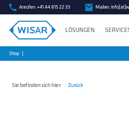
Anrufen:
+41 44 815 22 33
Mailen:
info[at]w
LÖSUNGEN
SERVICE
Shop
Sie befinden sich hier:
Zurück