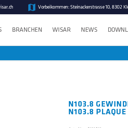
isar.ch
Vorbeikommen: Steinackerstrasse 10, 8302 Kl
S
BRANCHEN
WISAR
NEWS
DOWNL
N103.8 GEWIN
N103.8 PLAQUE