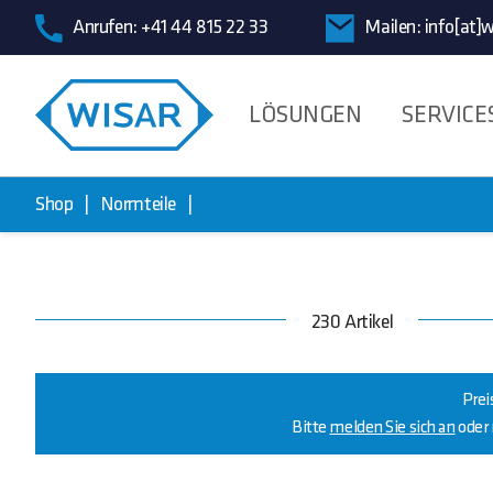
Anrufen:
+41 44 815 22 33
Mailen:
info[at]w
LÖSUNGEN
SERVICE
Shop
Normteile
230 Artikel
Prei
Bitte
melden Sie sich an
oder 