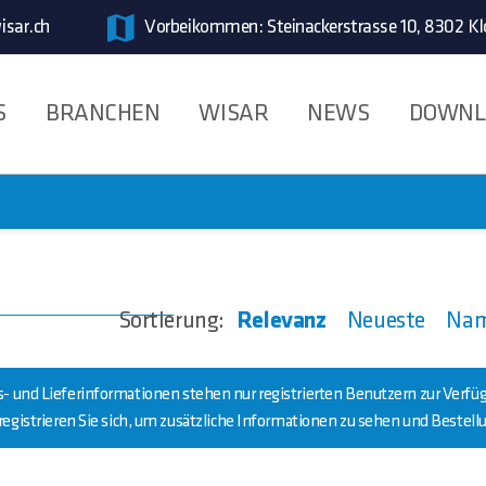
isar.ch
Vorbeikommen: Steinackerstrasse 10, 8302 Kl
S
BRANCHEN
WISAR
NEWS
DOWNL
Sortierung:
Relevanz
Neueste
Na
s- und Lieferinformationen stehen nur registrierten Benutzern zur Verfü
registrieren Sie sich, um zusätzliche Informationen zu sehen und Bestel