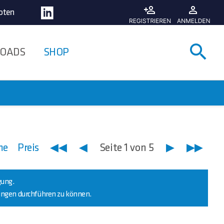
oten
Suche
OADS
SHOP
me
Preis
◀◀
◀
Seite 1 von 5
▶
▶▶
gung.
lungen durchführen zu können.