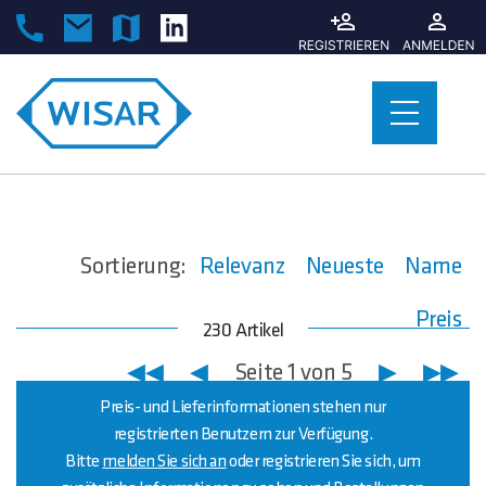
Sortierung:
Relevanz
Neueste
Name
Preis
230 Artikel
◀◀
◀
Seite 1 von 5
▶
▶▶
Preis- und Lieferinformationen stehen nur
registrierten Benutzern zur Verfügung.
Bitte
melden Sie sich an
oder registrieren Sie sich, um