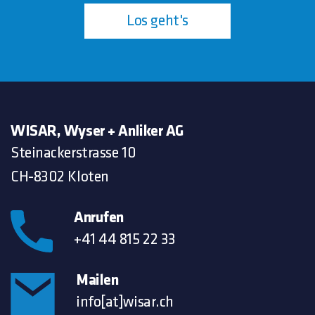
Los geht's
WISAR, Wyser + Anliker AG
Steinackerstrasse 10
CH-8302 Kloten
Anrufen
+41 44 815 22 33
Mailen
info[at]wisar.ch