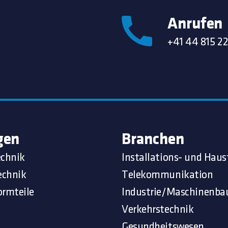
Anrufen
+41 44 815 22
gen
Branchen
echnik
Installations- und Haus
echnik
Telekommunikation
ormteile
Industrie/Maschinenba
Verkehrstechnik
Gesundheitswesen