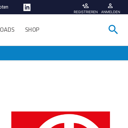
oten
Suche
OADS
SHOP