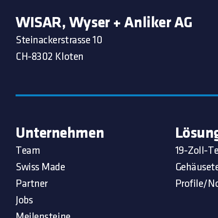
WISAR, Wyser + Anliker AG
Steinackerstrasse 10
CH-8302 Kloten
Unternehmen
Lösun
Team
19-Zoll-T
Swiss Made
Gehäuset
Partner
Profile/N
Jobs
Meilensteine